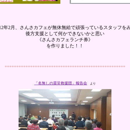
012年2月、さんさカフェが無休無給で頑張っているスタッフを
後方支援として何かできないかと思い
《さんさカフェランチ券》
を作りました！！
****************************************************
「名無しの震災救援団」報告会
より