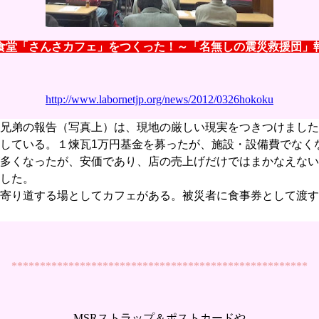
食堂「さんさカフェ」をつくった！～「名無しの震災救援団」
http://www.labornetjp.org/news/2012/0326hokoku
兄弟の報告（写真上）は、現地の厳しい現実をつきつけました
している。１煉瓦1万円基金を募ったが、施設・設備費でなくな
多くなったが、安価であり、店の売上げだけではまかなえない
した。
寄り道する場としてカフェがある。被災者に食事券として渡すた
****************************************************
MSRストラップ＆ポストカードや